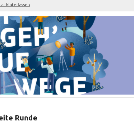
r hinterlassen
eite Runde