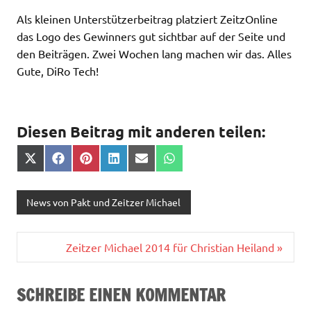
Als kleinen Unterstützerbeitrag platziert ZeitzOnline
das Logo des Gewinners gut sichtbar auf der Seite und
den Beiträgen. Zwei Wochen lang machen wir das. Alles
Gute, DiRo Tech!
Diesen Beitrag mit anderen teilen:
Share
Share
Share
Share
Share
Share
on
on
on
on
on
on
X
Facebook
Pinterest
LinkedIn
Email
WhatsApp
(Twitter)
News von Pakt und Zeitzer Michael
Beitragsnavigation
Zeitzer Michael 2014 für Christian Heiland »
SCHREIBE EINEN KOMMENTAR