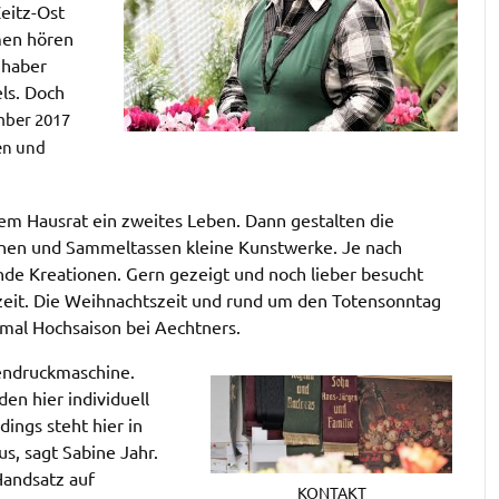
eitz-Ost
men hören
nhaber
ls. Doch
ber 2017
en und
m Hausrat ein zweites Leben. Dann gestalten die
annen und Sammeltassen kleine Kunstwerke. Je nach
de Kreationen. Gern gezeigt und noch lieber besucht
szeit. Die Weihnachtszeit und rund um den Totensonntag
hmal Hochsaison bei Aechtners.
fendruckmaschine.
en hier individuell
rdings steht hier in
us, sagt Sabine Jahr.
Handsatz auf
KONTAKT