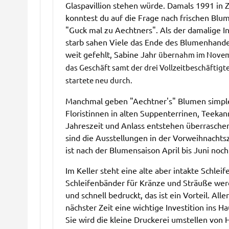
Glaspavillion stehen würde. Damals 1991 in Z
konntest du auf die Frage nach frischen Blu
"Guck mal zu Aechtners". Als der damalige I
starb sahen Viele das Ende des Blumenhande
weit gefehlt, Sabine Jahr
übernahm im Novem
das Geschäft samt der drei Vollzeitbeschäftigt
startete neu durch.
Manchmal geben "Aechtner's" Blumen simple
Floristinnen in alten Suppenterrinen, Teek
Jahreszeit und Anlass entstehen überraschen
sind die Ausstellungen in der Vorweihnacht
ist nach der Blumensaison April bis Juni noc
Im Keller steht eine alte aber intakte Schlei
Schleifenbänder für Kränze und Sträuße werd
und schnell bedruckt, das ist ein Vorteil. Alle
nächster Zeit eine wichtige Investition ins Ha
Sie wird die kleine Druckerei umstellen von 