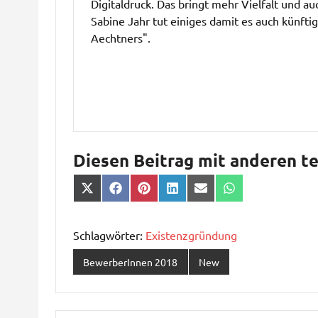
Digitaldruck. Das bringt mehr Vielfalt und au
Sabine Jahr tut einiges damit es auch künfti
Aechtners".
Diesen Beitrag mit anderen te
Share
Share
Share
Share
Share
Share
on
on
on
on
on
on
X
Facebook
Pinterest
LinkedIn
Email
WhatsApp
(Twitter)
Schlagwörter:
Existenzgründung
BewerberInnen 2018
New