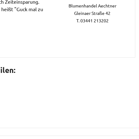
ch Zeiteinsparung.
Blumenhandel Aechtner
g heißt "Guck mal zu
Gleinaer Straße 42
T. 03441 213202
ilen: